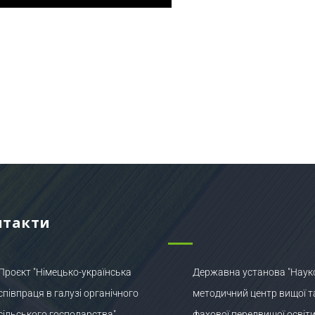
нтакти
Проєкт "Німецько-українська
Державна установа "Наук
співпраця в галузі органічного
методичний центр вищої т
сільського господарства"
фахової передвищої освіти