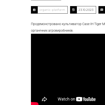
organic-platform
23.10.2023
Продемонстровано культиватор Case IH Tiger Mat
органічних агровиробників.