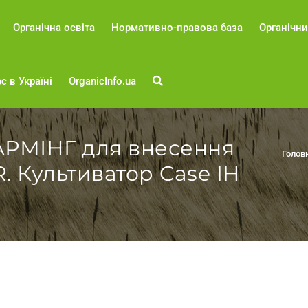
Органічна освіта
Нормативно-правова база
Органічни
с в Україні
OrganicInfo.ua
АРМІНГ для внесення
Голов
. Культиватор Case IH