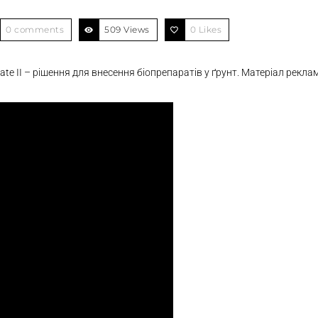
0 comments
509 Views
0
Likes
e II – рішення для внесення біопрепаратів у ґрунт. Матеріал рекла