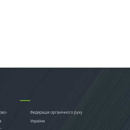
ово-
Федерація органічного руху
а
України.
"