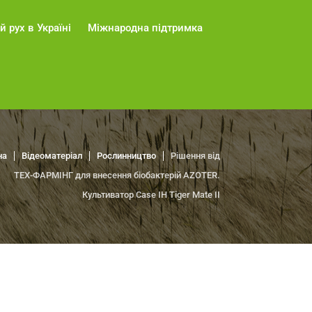
й рух в Україні
Міжнародна підтримка
на
Відеоматеріал
Рослинництво
Рішення від
ТЕХ-ФАРМІНГ для внесення біобактерій AZOTER.
Культиватор Case IH Tiger Mate II