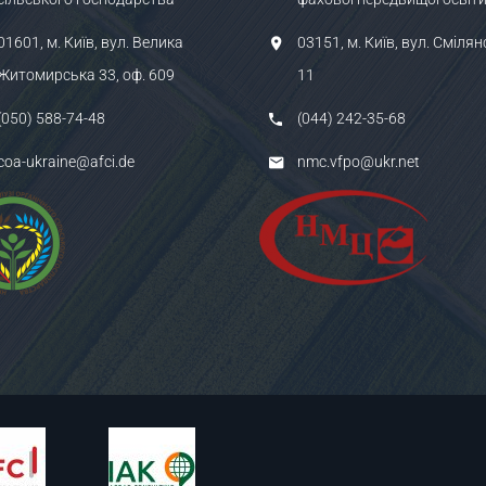
01601, м. Київ, вул. Велика
03151, м. Київ, вул. Смілян
Житомирська 33, оф. 609
11
(050) 588-74-48
(044) 242-35-68
coa-ukraine@afci.de
nmc.vfpo@ukr.net