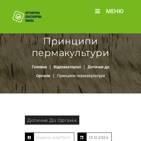
МЕНЮ
Принципи
пермакультури
Головна
Відеоматеріал
Дотичне до
Органік
Принципи пермакультури
Дотичне До Органік
organic-platform
10.12.2024