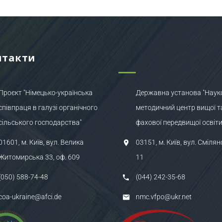
нтакти
Проєкт "Німецько-українська
Державна установа "Наук
співпраця в галузі органічного
методичний центр вищої т
сільського господарства"
фахової передвищої освіти
01601, м. Київ, вул. Велика
03151, м. Київ, вул. Смілян
Житомирська 33, оф. 609
11
(050) 588-74-48
(044) 242-35-68
coa-ukraine@afci.de
nmc.vfpo@ukr.net