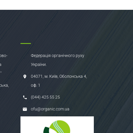
ово-
Федерація органічного руху
а
України.
"
04071, м. Київ, Оболонська 4,
ська,
оф. 1
(044) 425 55 25
ofu@organic.com.ua