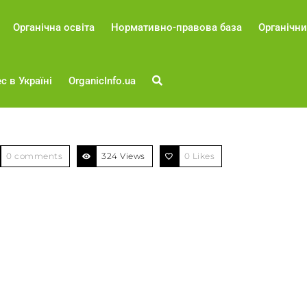
Органічна освіта
Нормативно-правова база
Органічни
с в Україні
OrganicInfo.ua
0 comments
324 Views
0
Likes