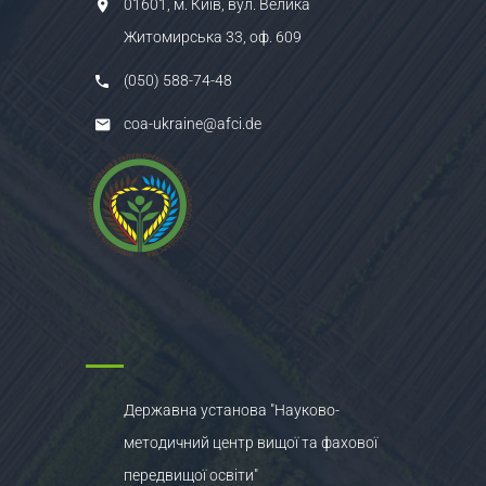
01601, м. Київ, вул. Велика
Житомирська 33, оф. 609
(050) 588-74-48
coa-ukraine@afci.de
Державна установа "Науково-
методичний центр вищої та фахової
передвищої освіти"