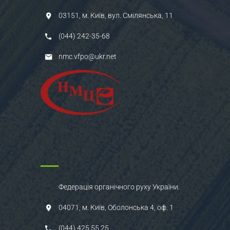
03151, м. Київ, вул. Смілянська, 11
(044) 242-35-68
nmc.vfpo@ukr.net
Федерація органічного руху України.
04071, м. Київ, Оболонська 4, оф. 1
(044) 425 55 25