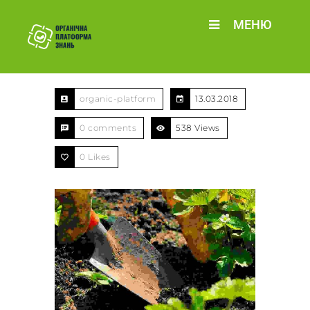
МЕНЮ
organic-platform
13.03.2018
0 comments
538 Views
0
Likes