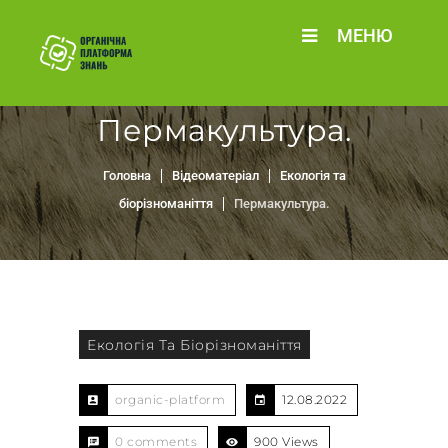
МЕНЮ
Пермакультура.
Головна
Відеоматеріал
Екологія та
біорізноманіття
Пермакультура.
Екологія Та Біорізноманіття
organic-platform
12.08.2022
0 comments
900 Views