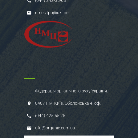
(044) 242-35-68
nmc.vfpo@ukr.net
Федерація органічного руху України.
04071, м. Київ, Оболонська 4, оф. 1
(044) 425 55 25
ofu@organic.com.ua