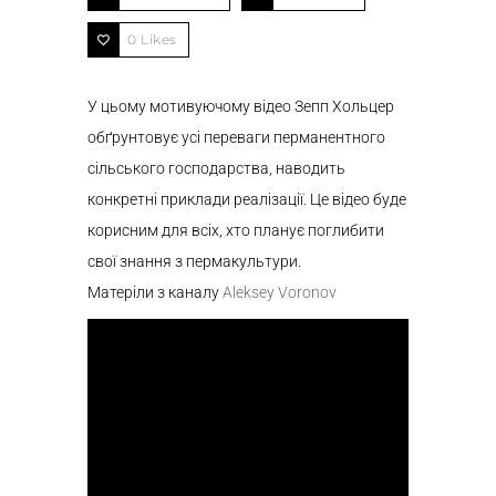
0
Likes
У цьому мотивуючому відео Зепп Хольцер
обґрунтовує усі переваги перманентного
сільського господарства, наводить
конкретні приклади реалізації. Це відео буде
корисним для всіх, хто планує поглибити
свої знання з пермакультури.
Матеріли з каналу
Aleksey Voronov