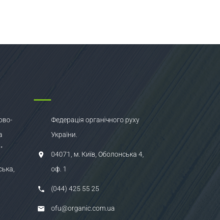
ово-
Федерація органічного руху
а
України.
"
04071, м. Київ, Оболонська 4,
ська,
оф. 1
(044) 425 55 25
ofu@organic.com.ua