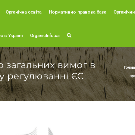
Органічна освіта
Нормативно-правова база
Органічни
с в Україні
OrganicInfo.ua
 загальних вимог в
Голов
у регулюванні ЄС
пр