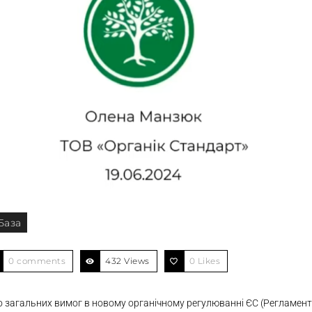
База
0 comments
432 Views
0
Likes
 загальних вимог в новому органічному регулюванні ЄС (Регламент 