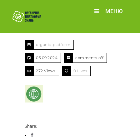
МЕНЮ
organic-platform
05.09.2024
comments off
272 Views
0
Likes
Share: