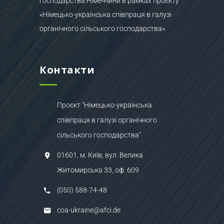
господарства Німеччини в рамках проєкту
«Німецько-українська співпраця в галузі
органічного сільського господарства»
Контакти
Проєкт "Німецько-українська
співпраця в галузі органічного
сільського господарства"
01601, м. Київ, вул. Велика
Житомирська 33, оф. 609
(050) 588-74-48
coa-ukraine@afci.de