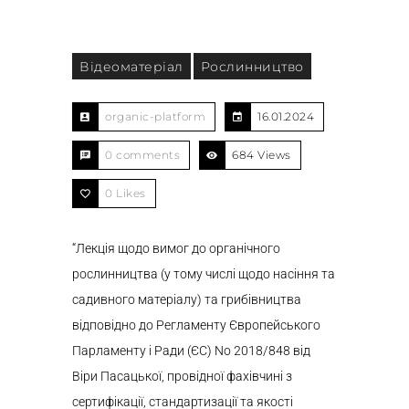
Відеоматеріал
Рослинництво
organic-platform
16.01.2024
0 comments
684 Views
0
Likes
“Лекція щодо вимог до органічного
рослинництва (у тому числі щодо насіння та
садивного матеріалу) та грибівництва
відповідно до Регламенту Європейського
Парламенту і Ради (ЄС) No 2018/848 від
Віри Пасацької, провідної фахівчині з
сертифікації, стандартизації та якості