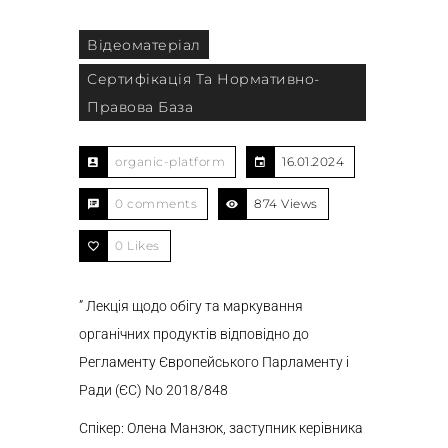
Відеоматеріал
Сертифікація Та Нормативно-
Правова База
organic-platform
16.01.2024
0 comments
874 Views
0
Likes
” Лекція щодо обігу та маркування
органічних продуктів відповідно до
Регламенту Європейського Парламенту і
Ради (ЄС) No 2018/848
Спікер: Олена Манзюк, заступник керівника