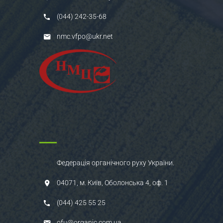
(044) 242-35-68
nmc.vfpo@ukr.net
Федерація органічного руху України.
04071, м. Київ, Оболонська 4, оф. 1
(044) 425 55 25
ofu@organic.com.ua