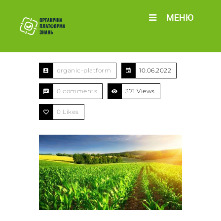
МЕНЮ
organic-platform
10.06.2022
0 comments
371 Views
0
Likes