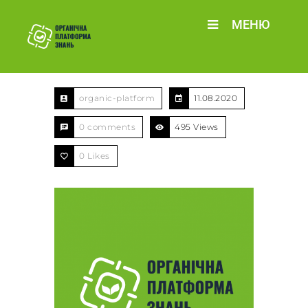
МЕНЮ
organic-platform
11.08.2020
0 comments
495 Views
0
Likes