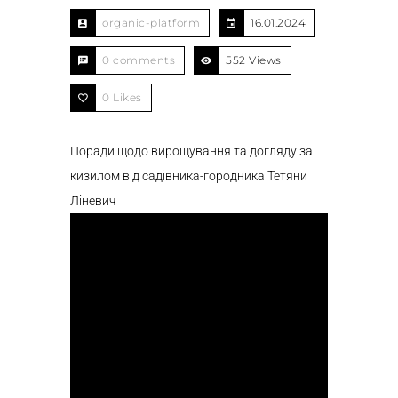
organic-platform
16.01.2024
0 comments
552 Views
0
Likes
Поради щодо вирощування та догляду за
кизилом від садівника-городника Тетяни
Ліневич