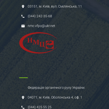
03151, м. Київ, вул. Смілянська, 11
(044) 242-35-68
nmc.vfpo@ukr.net
Федерація органічного руху України.
04071, м. Київ, Оболонська 4, оф. 1
(044) 425 55 25