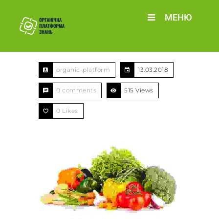
МЕНЮ
organic-platform
13.03.2018
0 comments
515 Views
0
Likes