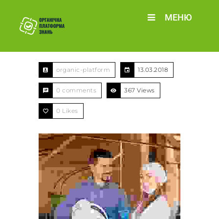
МЕНЮ
organic-platform
13.03.2018
0 comments
367 Views
0
Likes