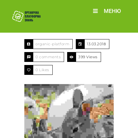
МЕНЮ
organic-platform
13.03.2018
0 comments
399 Views
0
Likes