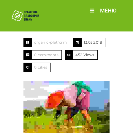
МЕНЮ
organic-platform
13.03.2018
0 comments
452 Views
0
Likes