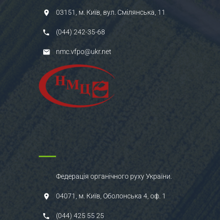
03151, м. Київ, вул. Смілянська, 11
(044) 242-35-68
nmc.vfpo@ukr.net
Федерація органічного руху України.
04071, м. Київ, Оболонська 4, оф. 1
(044) 425 55 25