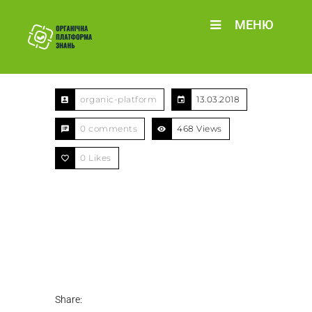
МЕНЮ
organic-platform
13.03.2018
0 comments
468 Views
0
Likes
Share: