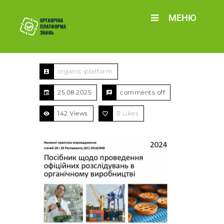
МЕНЮ
organic-platform
25.08.2025
comments off
142 Views
0
Likes