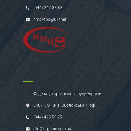
(044) 242-35-68
nmc.vfpo@ukr.net
Федерація органічного руху України.
04071, м. Київ, Оболонська 4, оф. 1
(044) 425 55 25
ofu@organic.com.ua