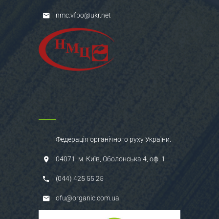
nmc.vfpo@ukr.net
Федерація органічного руху України.
04071, м. Київ, Оболонська 4, оф. 1
(044) 425 55 25
ofu@organic.com.ua