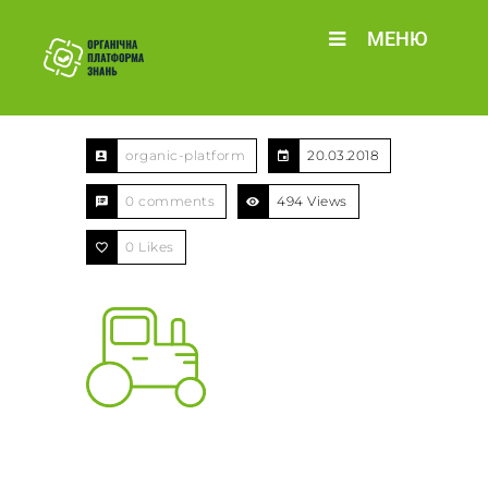
МЕНЮ
organic-platform
20.03.2018
0 comments
494 Views
0
Likes