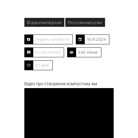
Відеоматеріал
Рослинництво
organic-platform
16.01.2024
0 comments
545 Views
0
Likes
Відео про створення компостних ям