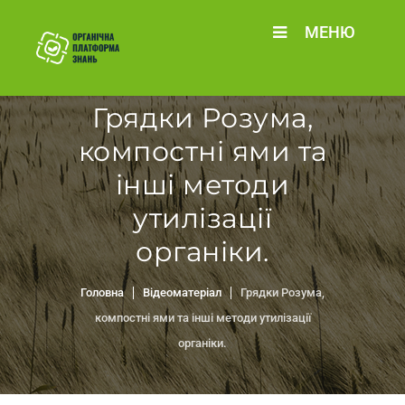
МЕНЮ
Грядки Розума,
компостні ями та
інші методи
утилізації
органіки.
Головна
Відеоматеріал
Грядки Розума,
компостні ями та інші методи утилізації
органіки.