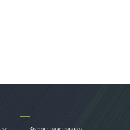
ово-
Федерація органічного руху