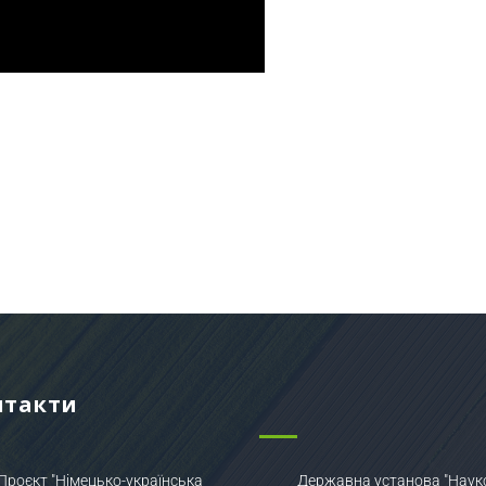
нтакти
Проєкт "Німецько-українська
Державна установа "Наук