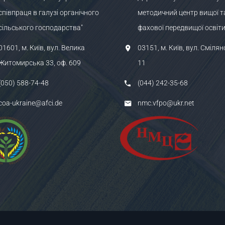
співпраця в галузі органічного
методичний центр вищої т
сільського господарства"
фахової передвищої освіти
01601, м. Київ, вул. Велика
03151, м. Київ, вул. Смілян
Житомирська 33, оф. 609
11
(050) 588-74-48
(044) 242-35-68
coa-ukraine@afci.de
nmc.vfpo@ukr.net