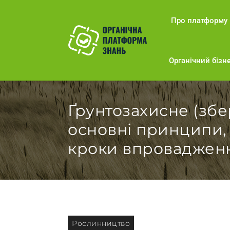
Про платформу
Органічний бізне
Ґрунтозахисне (збе
основні принципи, 
кроки впроваджен
Рослинництво