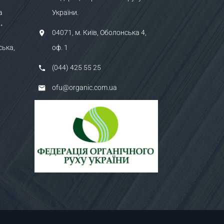
а
України.
"
04071, м. Київ, Оболонська 4,
ська,
оф. 1
(044) 425 55 25
ofu@organic.com.ua