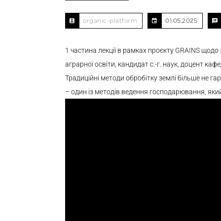
organic-platform
01.05.2025
1 частина лекції в рамках проєкту GRAINS щодо
аграрної освіти, кандидат с.-г. наук, доцент к
Традиційні методи обробітку землі більше не га
– один із методів ведення господарювання, яки