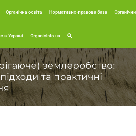
Органічна освіта
Нормативно-правова база
Органічни
с в Україні
OrganicInfo.ua
рігаюче) землеробство:
підходи та практичні
ня