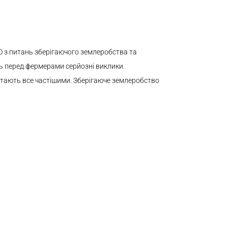
О з питань зберігаючого землеробства та
ить перед фермерами серйозні виклики.
 стають все частішими. Зберігаюче землеробство