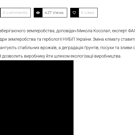
0 comments
427 Views
0
Likes
 зберігаючого землеробства, доповідач Микола Косолап, експерт ФА
афедри землеробства та гербології НУБіП України. Зміна клімату став
рантують стабільних врожаїв, а деградація ґрунтів, посухи та зливи
й дозволить виробнику йти шляхом екологізації виробництва.