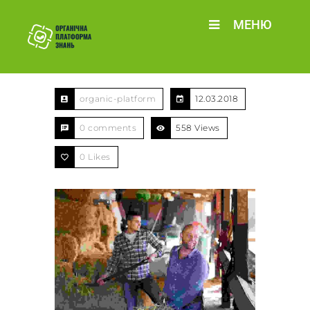
МЕНЮ
organic-platform
12.03.2018
0 comments
558 Views
0
Likes