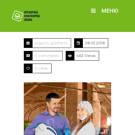
МЕНЮ
organic-platform
28.03.2018
0 comments
463 Views
0
Likes