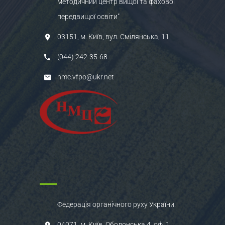
методичний центр вищої та фахової
передвищої освіти"
03151, м. Київ, вул. Смілянська, 11
(044) 242-35-68
nmc.vfpo@ukr.net
Федерація органічного руху України.
04071, м. Київ, Оболонська 4, оф. 1