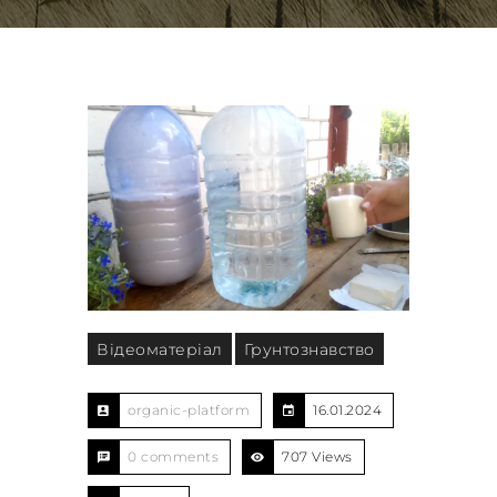
Відеоматеріал
Грунтознавство
organic-platform
16.01.2024
0 comments
707 Views