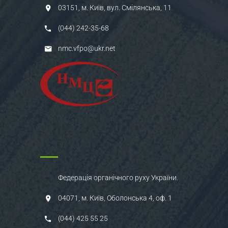
03151, м. Київ, вул. Смілянська, 11
(044) 242-35-68
nmc.vfpo@ukr.net
Федерація органічного руху України.
04071, м. Київ, Оболонська 4, оф. 1
(044) 425 55 25