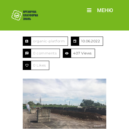
МЕНЮ
organic-platform
10.06.2022
0 comments
407 Views
0
Likes