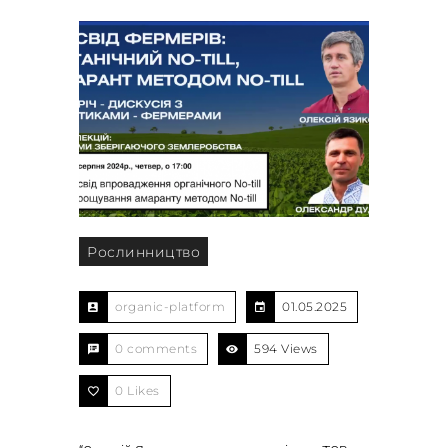
Рослинництво
organic-platform
01.05.2025
0 comments
594 Views
0
Likes