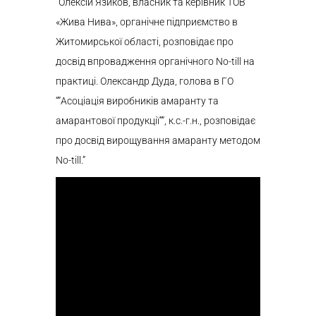
“Олексій Язиков, власник та керівник ТОВ
«Жива Нива», органічне підприємство в
Житомирської області, розповідає про
досвід впровадження органічного No-till на
практиці. Олександр Дуда, голова в ГО
“”Асоціація виробників амаранту та
амарантової продукції””, к.с.-г.н., розповідає
про досвід вирощування амаранту методом
No-till.”