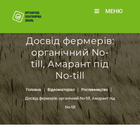
МЕНЮ
Досвід фермерів:
органічний No-
till, Амарант під
No-till
Головна
Відеоматеріал
Рослинництво
Досвід фермерів: органічний No-till, Амарант під
No-till