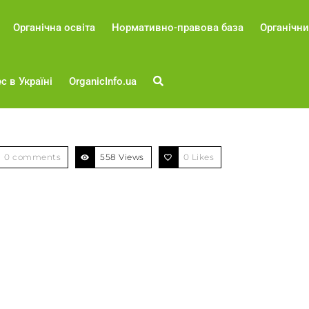
Органічна освіта
Нормативно-правова база
Органічни
с в Україні
OrganicInfo.ua
0 comments
558 Views
0
Likes