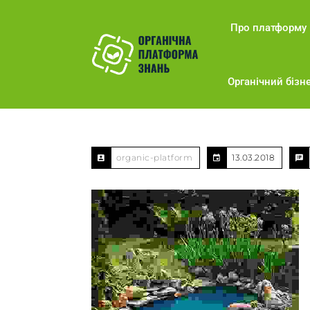
Про платформу
Органічний бізне
organic-platform
13.03.2018