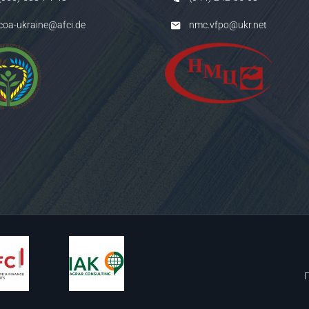
coa-ukraine@afci.de
nmc.vfpo@ukr.net