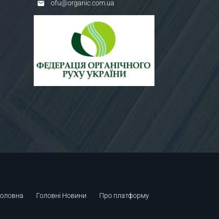
ofu@organic.com.ua
Головна
Головні Новини
Про платформу