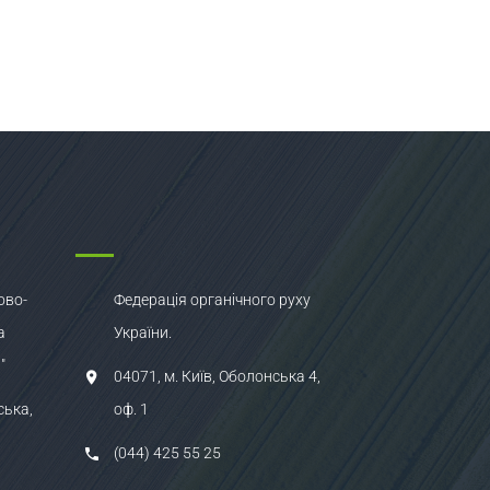
ово-
Федерація органічного руху
а
України.
"
04071, м. Київ, Оболонська 4,
ська,
оф. 1
(044) 425 55 25