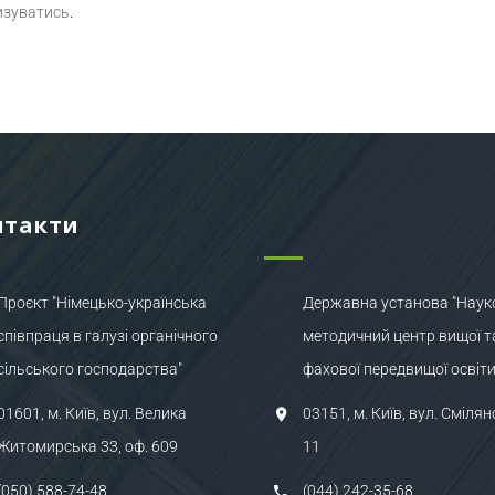
изуватись
.
нтакти
Проєкт "Німецько-українська
Державна установа "Наук
співпраця в галузі органічного
методичний центр вищої т
сільського господарства"
фахової передвищої освіти
01601, м. Київ, вул. Велика
03151, м. Київ, вул. Смілян
Житомирська 33, оф. 609
11
(050) 588-74-48
(044) 242-35-68