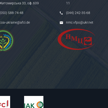
Житомирська 33, оф. 609
11
(050) 588-74-48
(044) 242-35-68
coa-ukraine@afci.de
nmc.vfpo@ukr.net