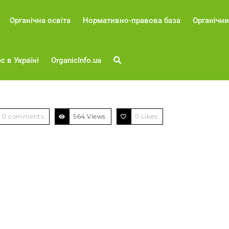
Органічна освіта
Нормативно-правова база
Органічни
с в Україні
OrganicInfo.ua
0 comments
564 Views
0
Likes