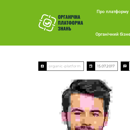
Про платформу
Органічний бізне
organic-platform
15.07.2017