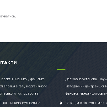
изуватись
.
нтакти
Проєкт "Німецько-українська
Державна установа "Наук
співпраця в галузі органічного
методичний центр вищої т
сільського господарства"
фахової передвищої освіти
01601, м. Київ, вул. Велика
03151, м. Київ, вул. Смілян