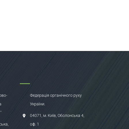
ово-
Федерація органічного руху
а
України.
"
04071, м. Київ, Оболонська 4,
ська,
оф. 1