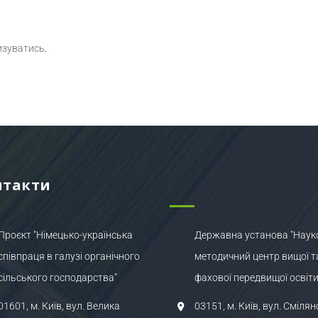
изуватись
.
нтакти
Проєкт "Німецько-українська
Державна установа "Наук
співпраця в галузі органічного
методичний центр вищої т
сільського господарства"
фахової передвищої освіти
01601, м. Київ, вул. Велика
03151, м. Київ, вул. Смілян