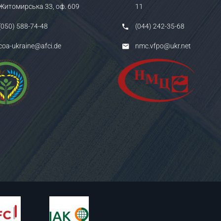
Житомирська 33, оф. 609
11
(050) 588-74-48
(044) 242-35-68
coa-ukraine@afci.de
nmc.vfpo@ukr.net