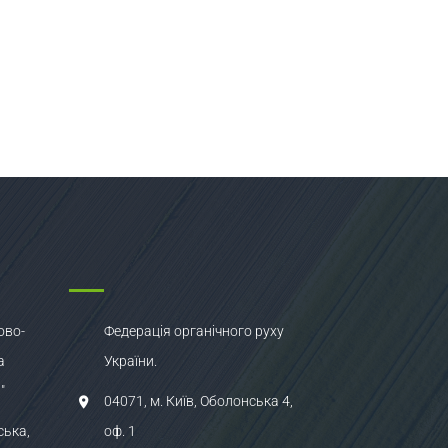
ово-
Федерація органічного руху
а
України.
"
04071, м. Київ, Оболонська 4,
ська,
оф. 1