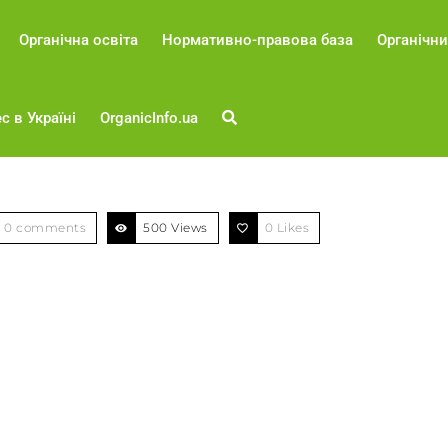
Органічна освіта
Нормативно-правова база
Органічни
с в Україні
OrganicInfo.ua
0 comments
500 Views
0
Likes