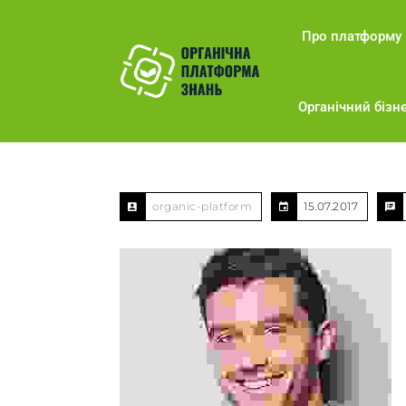
Про платформу
Органічний бізне
organic-platform
15.07.2017