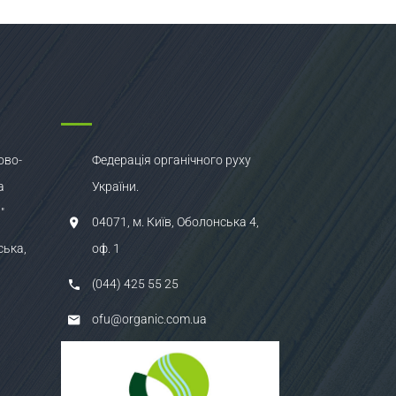
ово-
Федерація органічного руху
а
України.
"
04071, м. Київ, Оболонська 4,
ська,
оф. 1
(044) 425 55 25
ofu@organic.com.ua