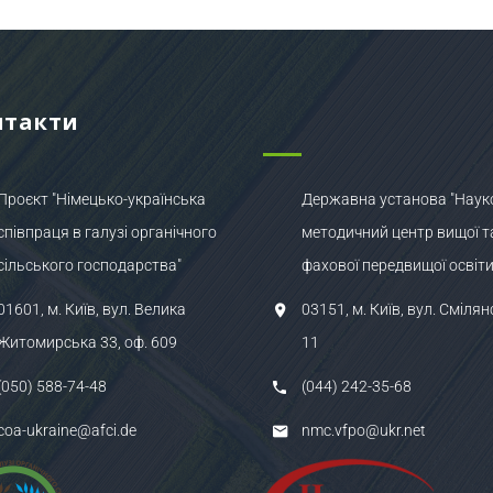
нтакти
Проєкт "Німецько-українська
Державна установа "Наук
співпраця в галузі органічного
методичний центр вищої т
сільського господарства"
фахової передвищої освіти
01601, м. Київ, вул. Велика
03151, м. Київ, вул. Смілян
Житомирська 33, оф. 609
11
(050) 588-74-48
(044) 242-35-68
coa-ukraine@afci.de
nmc.vfpo@ukr.net