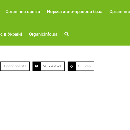
Органічна освіта
Нормативно-правова база
Органічни
с в Україні
OrganicInfo.ua
0 comments
586 Views
0
Likes