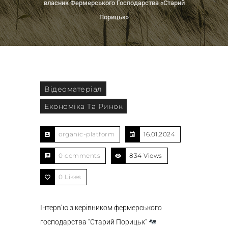
власник Фермерського Господарства «Старий
Порицьк»
Відеоматеріал
Економіка Та Ринок
organic-platform
16.01.2024
0 comments
834 Views
0
Likes
Інтерв’ю з керівником фермерського
господарства “Старий Порицьк”