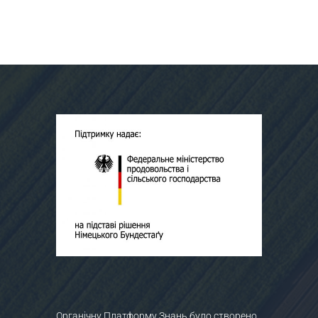
Органічну Платформу Знань було створено