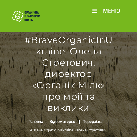
МЕНЮ
#BraveOrganicInU
kraine: Олена
Стретович,
директор
«Органік Мілк»
про мрії та
виклики
Головна
Відеоматеріал
Переробка
#BraveOrganicInUkraine: Олена Стретович,