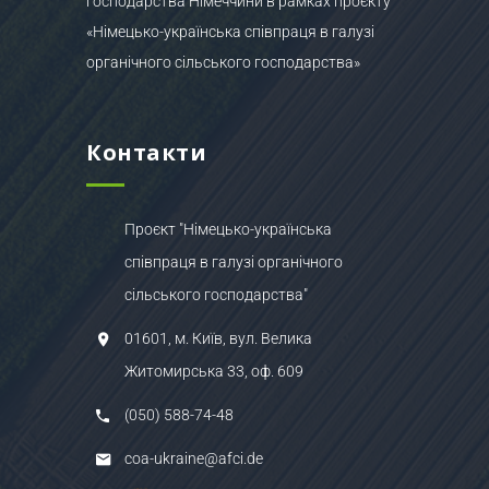
господарства Німеччини в рамках проєкту
«Німецько-українська співпраця в галузі
органічного сільського господарства»
Контакти
Проєкт "Німецько-українська
співпраця в галузі органічного
сільського господарства"
01601, м. Київ, вул. Велика
Житомирська 33, оф. 609
(050) 588-74-48
coa-ukraine@afci.de