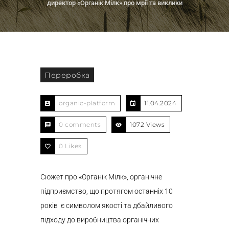
директор «Органік Мілк» про мрії та виклики
Переробка
organic-platform
11.04.2024
0 comments
1072 Views
0
Likes
Сюжет про «Органік Мілк», органічне
підприємство, що протягом останніх 10
років є символом якості та дбайливого
підходу до виробництва органічних