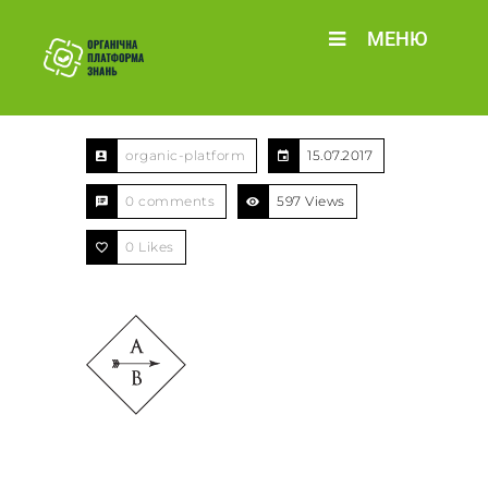
МЕНЮ
organic-platform
15.07.2017
0 comments
597 Views
0
Likes