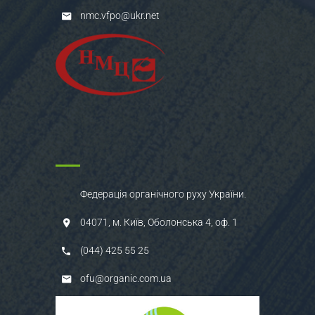
nmc.vfpo@ukr.net
Федерація органічного руху України.
04071, м. Київ, Оболонська 4, оф. 1
(044) 425 55 25
ofu@organic.com.ua