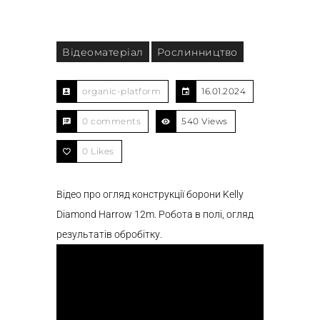
Відеоматеріал
Рослинництво
organic-platform
16.01.2024
0 comments
540 Views
0
Likes
Відео про огляд конструкції борони Kelly
Diamond Harrow 12m. Робота в полі, огляд
результатів обробітку.