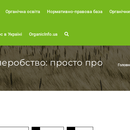
Органічна освіта
Нормативно-правова база
Органічни
с в Україні
OrganicInfo.ua
леробство: просто про
Головн