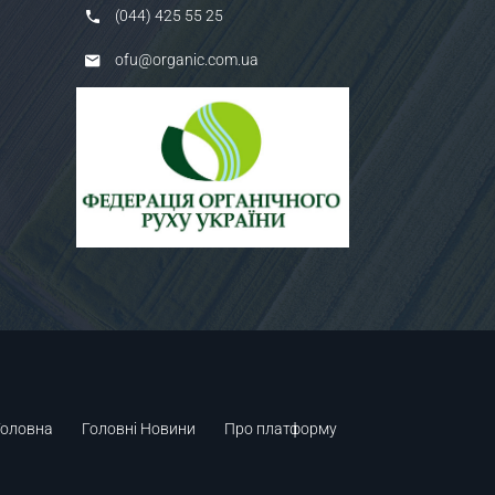
(044) 425 55 25
ofu@organic.com.ua
Головна
Головні Новини
Про платформу