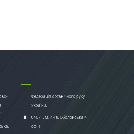
ово-
Федерація органічного руху
а
України.
"
04071, м. Київ, Оболонська 4,
ська,
оф. 1