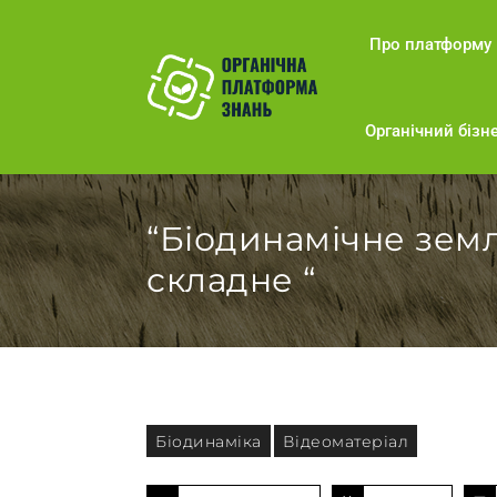
Про платформу
Органічний бізне
“Біодинамічне зем
складне “
Біодинаміка
Відеоматеріал