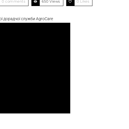
0 comments
650 Views
0
Likes
кої дорадчої служби AgroCare