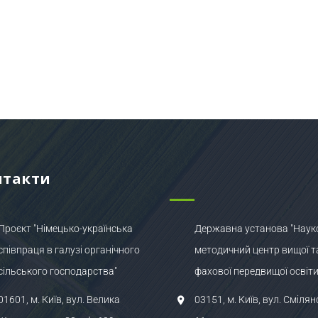
нтакти
Проєкт "Німецько-українська
Державна установа "Наук
співпраця в галузі органічного
методичний центр вищої т
сільського господарства"
фахової передвищої освіти
01601, м. Київ, вул. Велика
03151, м. Київ, вул. Смілян