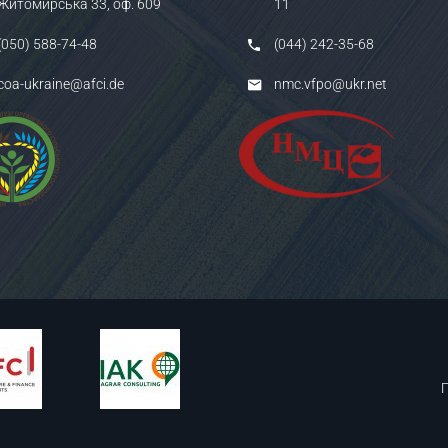
Житомирська 33, оф. 609
11
(050) 588-74-48
(044) 242-35-68
coa-ukraine@afci.de
nmc.vfpo@ukr.net