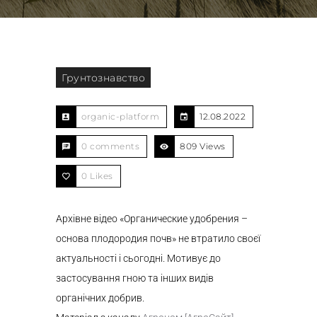
Грунтознавство
organic-platform
12.08.2022
0 comments
809 Views
0
Likes
Архівне відео «Органические удобрения –
основа плодородия почв» не втратило своєї
актуальності і сьогодні. Мотивує до
застосування гною та інших видів
органічних добрив.