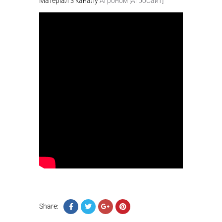
Матеріал з каналу
Агроном [АгроСайт]
Share: