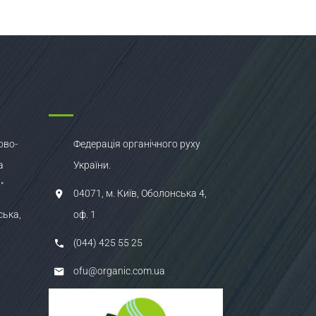
ово-
Федерація органічного руху
а
України.
"
04071, м. Київ, Оболонська 4,
ська,
оф. 1
(044) 425 55 25
ofu@organic.com.ua