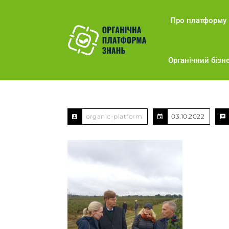
Про платформу
Органічний бізне
organic-platform
03.10.2022