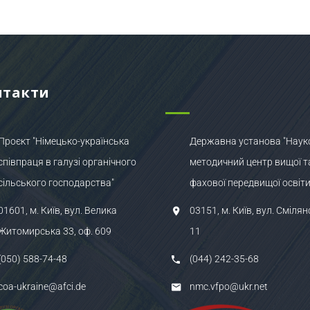
нтакти
Проєкт "Німецько-українська
Державна установа "Наук
співпраця в галузі органічного
методичний центр вищої т
сільського господарства"
фахової передвищої освіти
01601, м. Київ, вул. Велика
03151, м. Київ, вул. Смілян
Житомирська 33, оф. 609
11
(050) 588-74-48
(044) 242-35-68
coa-ukraine@afci.de
nmc.vfpo@ukr.net