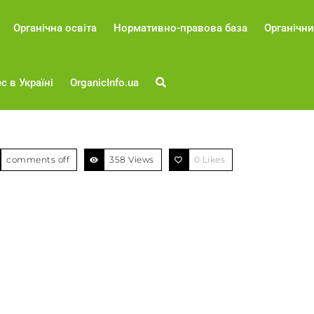
Органічна освіта
Нормативно-правова база
Органічни
с в Україні
OrganicInfo.ua
comments off
358 Views
0
Likes