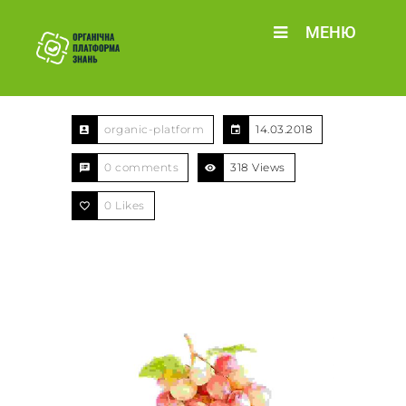
МЕНЮ
organic-platform
14.03.2018
0 comments
318 Views
0
Likes