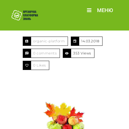
МЕНЮ
organic-platform
14.03.2018
0 comments
353 Views
0
Likes