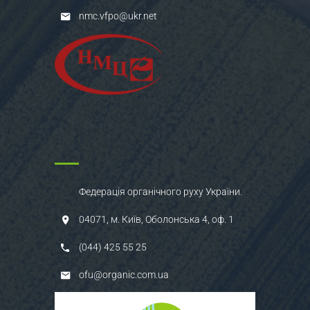
nmc.vfpo@ukr.net
Федерація органічного руху України.
04071, м. Київ, Оболонська 4, оф. 1
(044) 425 55 25
ofu@organic.com.ua