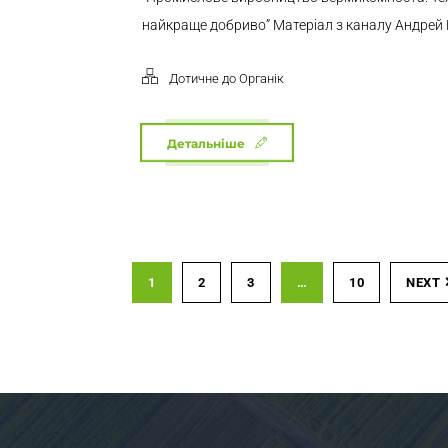
найкраще добриво” Матеріал з каналу Андрей
Дотичне до Органік
Детальніше
1
2
3
…
10
NEXT