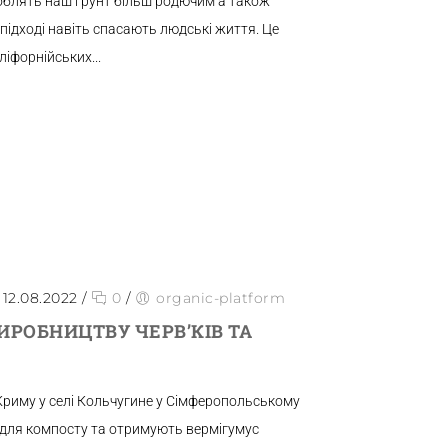
 роблять наш грунт більш родючим а також
підході навіть спасають людські життя. Це
ліфорнійських...
12.08.2022
/
0
/
organic-platform
ИРОБНИЦТВУ ЧЕРВ’КІВ ТА
Криму у селі Кольчугине у Сімферопольському
 для компосту та отримують вермігумус