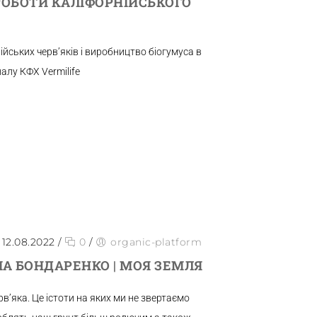
РОБОТИ КАЛІФОРНІЙСЬКОГО
йських черв’яків і виробництво біогумуса в
алу КФХ Vermilife
12.08.2022
/
0
/
organic-platform
А БОНДАРЕНКО | МОЯ ЗЕМЛЯ
в’яка. Це істоти на яких ми не звертаємо