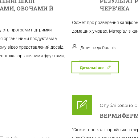
ЧЕННІ ШКІЛ
РЕЗУЛЬТАТ 
АМИ, ОВОЧАМИ Й
ЧЕРВ’ЯКА
Сюжет про розведення каліфорні
нують програми підтримки
домашніх умовах. Матеріал з кан
ня органічними продуктами у
ому відео представлений досвід
Дотичне до Органік
енні шкіл органічними фруктами,
Детальніше
Опубліковано о 
ВЕРМИФЕРМ
“Сюжет про каліфорнійського чер