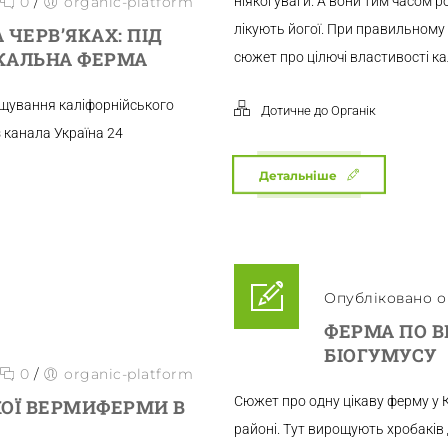
0
/
organic-platform
ніякої уваги. А вони тим часом
лікують йогої. При правильному 
 ЧЕРВ’ЯКАХ: ПІД
КАЛЬНА ФЕРМА
сюжет про цілючі властивості ка
щування каліфорнійського
Дотичне до Органік
з канала Україна 24
Детальніше
Опубліковано о 
ФЕРМА ПО В
БІОГУМУСУ
0
/
organic-platform
Сюжет про одну цікаву ферму у 
КОЇ ВЕРМИФЕРМИ В
районі. Тут вирощують хробаків