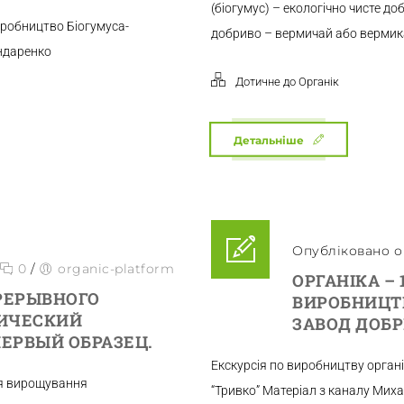
(біогумус) – екологічно чисте д
иробництво Біогумуса-
добриво – вермичай або вермика
ндаренко
Дотичне до Органік
Детальніше
Опубліковано о 
0
/
organic-platform
ОРГАНІКА – 
РЕРЫВНОГО
ВИРОБНИЦТВ
ТИЧЕСКИЙ
ЗАВОД ДОБР
ЕРВЫЙ ОБРАЗЕЦ.
Екскурсія по виробництву орга
я вирощування
“Тривко” Матеріал з каналу Мих