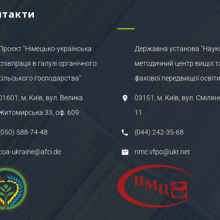
нтакти
Проєкт "Німецько-українська
Державна установа "Наук
співпраця в галузі органічного
методичний центр вищої т
сільського господарства"
фахової передвищої освіти
01601, м. Київ, вул. Велика
03151, м. Київ, вул. Смілян
Житомирська 33, оф. 609
11
(050) 588-74-48
(044) 242-35-68
coa-ukraine@afci.de
nmc.vfpo@ukr.net