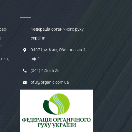
ово-
Федерація органічного руху
а
України.
"
04071, м. Київ, Оболонська 4,
ська,
оф. 1
(044) 425 55 25
ofu@organic.com.ua