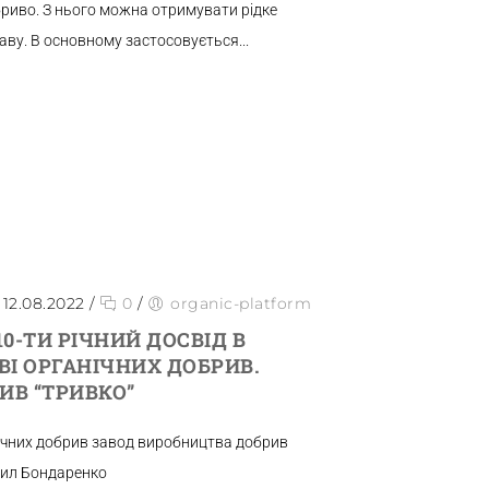
обриво. З нього можна отримувати рідке
ву. В основному застосовується...
12.08.2022
/
0
/
organic-platform
10-ТИ РІЧНИЙ ДОСВІД В
І ОРГАНІЧНИХ ДОБРИВ.
ИВ “ТРИВКО”
нічних добрив завод виробництва добрив
аил Бондаренко