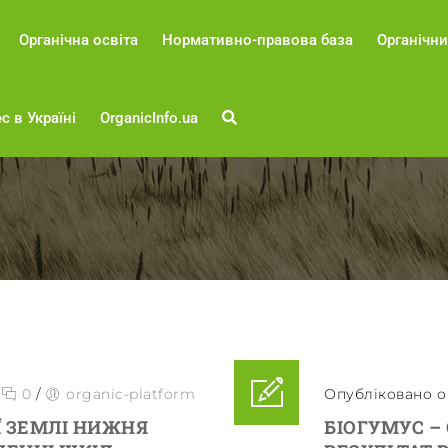
Органічна освіта
Нормативно-правова база
Органічни
с в Україні
OrganicInfo.ua
/
0
/
organic-platform
Опубліковано о 
Ї ЗЕМЛІ НИЖНЯ
БІОГУМУС –