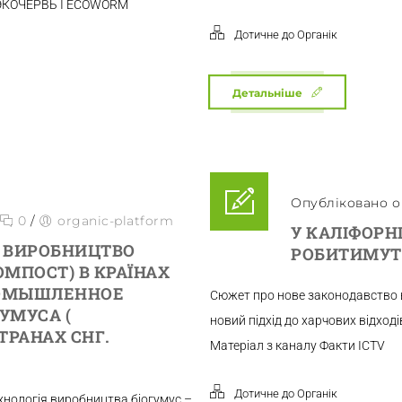
у ЭКОЧЕРВЬ I ECOWORM
Дотичне до Органік
Детальніше
Опубліковано о 
0
/
organic-platform
У КАЛІФОРНІ
 ВИРОБНИЦТВО
РОБИТИМУТ
МПОСТ) В КРАЇНАХ
РОМЫШЛЕННОЕ
Сюжет про нове законодавство 
УМУСА (
новий підхід до харчових відход
ТРАНАХ СНГ.
Матеріал з каналу Факти ICTV
Дотичне до Органік
нологія виробництва біогумус –