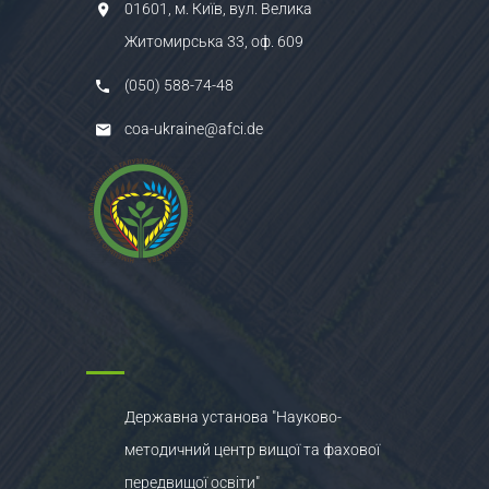
01601, м. Київ, вул. Велика
Житомирська 33, оф. 609
(050) 588-74-48
coa-ukraine@afci.de
Державна установа "Науково-
методичний центр вищої та фахової
передвищої освіти"