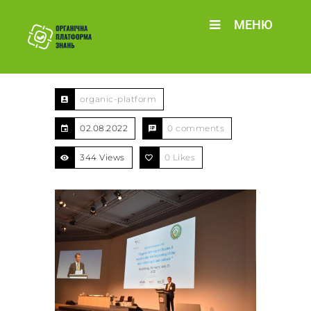
МЕНЮ
organic-platform
02.08.2022
0 comments
344 Views
0
Likes