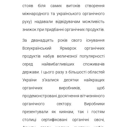
стояв біля самих витоків створення
міжнародного та українського органічного
руху) надавали відвідувачам можливість
знижок при придбанні органічних продуктів.
За дванадцять років свого існування
Всеукраїнський Ярмарок органічних
продуктів набув величезної популярності
серед найвибагливіших споживачів
держави. І цього разу з більшості областей
України з’їхалися десятки найкращих
органічних виробників, щоб
продемонстровані досягнення вітчизняного
органічного сектору. Виробники
презентували як киянам, так і гостям
столиці сертифіковані органічні овочі,