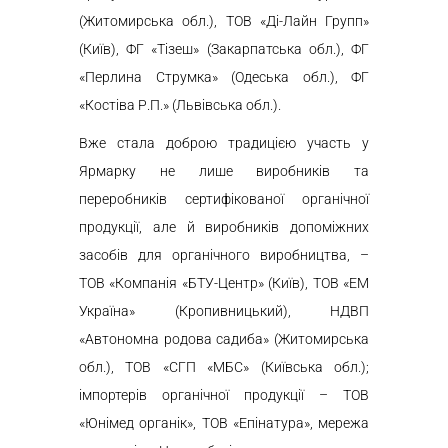
(Житомирська обл.), ТОВ «Ді-Лайн Групп»
(Київ), ФГ «Тізеш» (Закарпатська обл.), ФГ
«Перлина Струмка» (Одеська обл.), ФГ
«Костіва Р.П.» (Львівська обл.).
Вже стала доброю традицією участь у
Ярмарку не лише виробників та
переробників сертифікованої органічної
продукції, але й виробників допоміжних
засобів для органічного виробництва, –
ТОВ «Компанія «БТУ-Центр» (Київ), ТОВ «ЕМ
Україна» (Кропивницький), НДВП
«Автономна родова садиба» (Житомирська
обл.), ТОВ «СГП «МБС» (Київська обл.);
імпортерів органічної продукції – ТОВ
«Юнімед органік», ТОВ «Епінатура», мережа