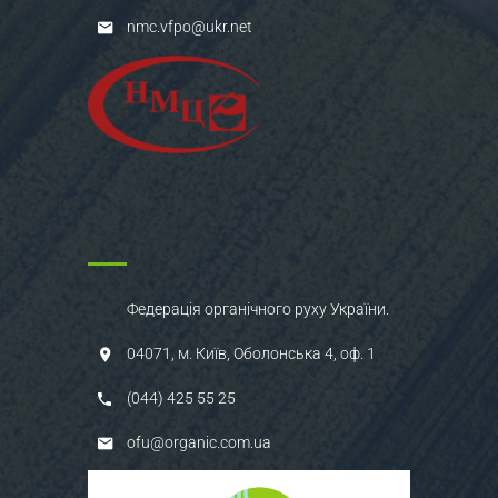
nmc.vfpo@ukr.net
Федерація органічного руху України.
04071, м. Київ, Оболонська 4, оф. 1
(044) 425 55 25
ofu@organic.com.ua