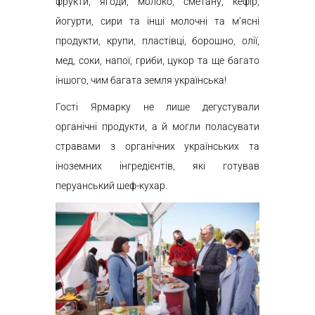
фрукти, ягоди, молоко, сметану, кефір,
йогурти, сири та інші молочні та м’ясні
продукти, крупи, пластівці, борошно, олії,
мед, соки, напої, гриби, цукор та ще багато
іншого, чим багата земля українська!
Гості Ярмарку не лише дегустували
органічні продукти, а й могли поласувати
стравами з органічних українських та
іноземних інгредієнтів, які готував
перуанський шеф-кухар.