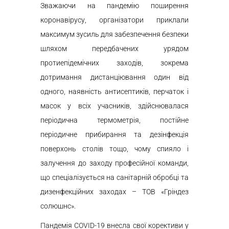
Зважаючи на пандемію поширення
коронавірусу, організатори приклали
максимум зусиль для забезпечення безпеки
шляхом передбачених урядом
протиепідемічних заходів, зокрема
дотримання дистанціювання один від
одного, наявність антисептиків, перчаток і
масок у всіх учасників, здійснювалася
періодична термометрія, постійне
періодичне прибирання та дезінфекція
поверхонь столів тощо, чому спияло і
залучення до заходу професійної команди,
що спеціалізується на санітарній обробці та
дизенфекційних заходах – ТОВ «Гріндез
солюшнс».
Пандемія COVID-19 внесла свої корективи у