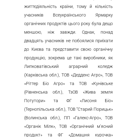
життєдіяльність країни, тому й кількість
учасників Всеукраїнського Ярмарку
органічних продуктів цього року була дещо
меншою, ніж завжди. Однак, понад
двадцять учасників не побоялися приїхати
до Києва та представити свою органічну
продукцію, зокрема це такі виробники, як
Липковатівський аграрний коледж
(Харківська обл.), ТОВ «Дедденс Агро», ТОВ
«Ріттер Біо Агро» та ТОВ «Кунівське
(Рівненська обл.), ТзОВ «Жива земля
Потутори» та ФГ «Лисоня Біо»
(Тернопільська обл.), ТОВ “Старий Порицьк»
(Волинська обл.), ПП «Галекс-Агро», ТОВ
«Органік Мілк», ТОВ «Органічний м’ясний
продукт» та ФГ «Домашня курочка»