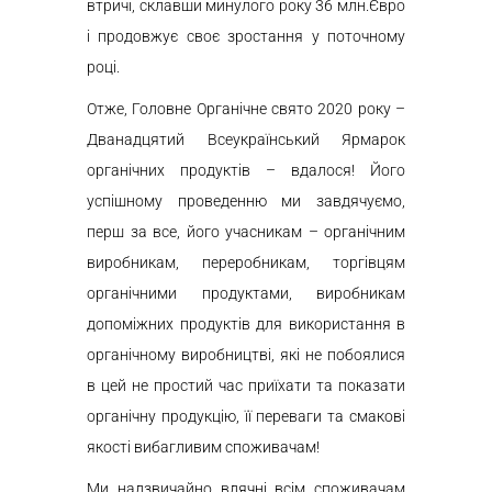
втричі, склавши минулого року 36 млн.Євро
і продовжує своє зростання у поточному
році.
Отже, Головне Органічне свято 2020 року –
Дванадцятий Всеукраїнський Ярмарок
органічних продуктів – вдалося! Його
успішному проведенню ми завдячуємо,
перш за все, його учасникам – органічним
виробникам, переробникам, торгівцям
органічними продуктами, виробникам
допоміжних продуктів для використання в
органічному виробництві, які не побоялися
в цей не простий час приїхати та показати
органічну продукцію, її переваги та смакові
якості вибагливим споживачам!
Ми надзвичайно вдячні всім споживачам