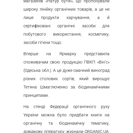
магазинів «Натур бутік», що пропонували
широку лінійку органічних товарів, а це не
лише продукти харчування, а й
сертифіковані органічні засоби для
побутового використання, косметику,
засоби гігієни тощо.
Вперше на Ярмарку представила
споживачам свою продукцію ПВКП «Він’с»
(Одеська обл.). А це дуже смачний виноград
різних столових сортів, який вирощує
Тетяна Шмаглюченко за біодинамічними
принципами.
На стенді Федерації органічного руху
України можна було придбати книги на
органічну та біодинамічну тематику,
довідкову літературу, журнали ORGANIC UA.