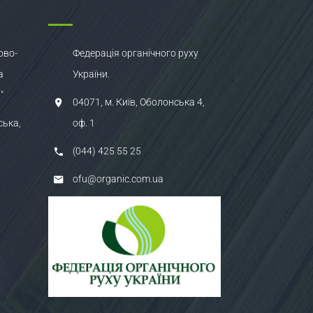
ово-
Федерація органічного руху
а
України.
"
04071, м. Київ, Оболонська 4,
ська,
оф. 1
(044) 425 55 25
ofu@organic.com.ua