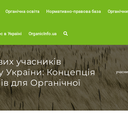
Органічна освіта
Нормативно-правова база
Органічни
с в Україні
OrganicInfo.ua
вих учасників
у України: Концепція
учасни
ів для Органічної