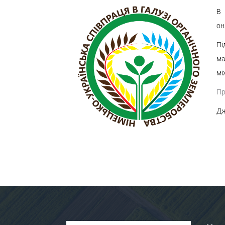
В 
он
Пі
ма
мі
Пр
Дж