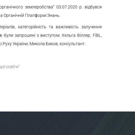
органічного землеробства” 03.07.2020 р. відбувся
на Органічній Платформі Знань.
теріалів, категорійність та важливість залучення
в були запрошені з виступом: Хельга Віллер, FiBL,
 Руху України; Микола Биков, консультант.
ої освіти”