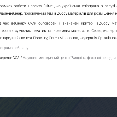
рамках роботи Проєкту “Німецько-українська співпраця в галузі 
лайн-вебінар, присвячений темі відбору матеріалів для розміщення 
д час вебінару були обговорені і визначені критерії відбору ма
теріалів суміжних тематик та іноземних матеріалів. Серед експерті
жнародний експерт Проєкту; Євген Мілованов, Федерація Органічного
ограма вебінару
ерело: COA /
Науково-методичний центр “Вищої та фахової передвищ