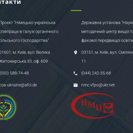
нтакти
Проєкт "Німецько-українська
Державна установа "Наук
співпраця в галузі органічного
методичний центр вищої т
сільського господарства"
фахової передвищої освіти
01601, м. Київ, вул. Велика
03151, м. Київ, вул. Смілян
Житомирська 33, оф. 609
11
(050) 588-74-48
(044) 242-35-68
coa-ukraine@afci.de
nmc.vfpo@ukr.net