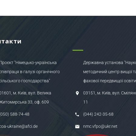
нтакти
Проєкт "Німецько-українська
Державна установа "Наук
співпраця в галузі органічного
методичний центр вищої т
сільського господарства"
фахової передвищої освіти
01601, м. Київ, вул. Велика
03151, м. Київ, вул. Смілян
Житомирська 33, оф. 609
11
(050) 588-74-48
(044) 242-35-68
coa-ukraine@afci.de
nmc.vfpo@ukr.net