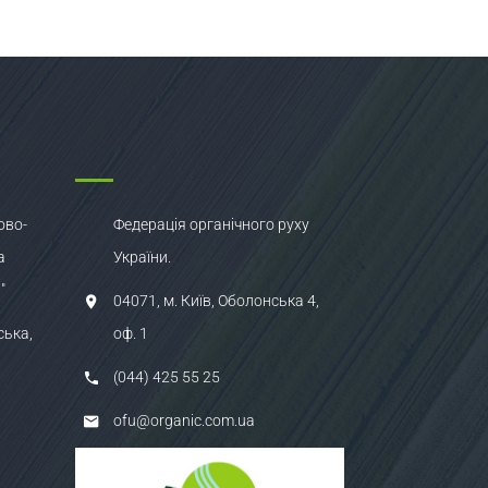
ово-
Федерація органічного руху
а
України.
"
04071, м. Київ, Оболонська 4,
ська,
оф. 1
(044) 425 55 25
ofu@organic.com.ua