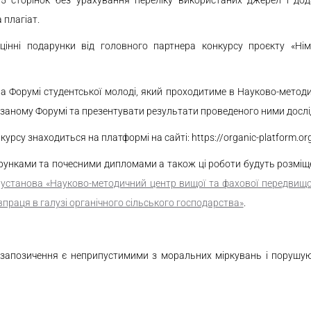
 сторінок без урахування переліку використаних джерел і дод
 плагіат.
інні подарунки від головного партнера конкурсу проєкту «Німе
Форумі студентської молоді, який проходитиме в Науково-методично
азаному Форумі та презентувати результати проведеного ними досл
су знаходиться на платформі на сайті: https://organic-platform.org
рунками та почесними дипломами а також ці роботи будуть розміщ
установа «Науково-методичний центр вищої та фахової
передвищо
впраця в галузі органічного сільського господарства»
.
і запозичення є неприпустимими з моральних міркувань і порушую