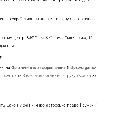
атків. У роботі можливе використання відео- та
цько-українська співпраця в галузі органічного
му центрі ВФПО ( м. Київ, вул. Смілянська, 11 ).
ідження.
/.
ені на
Органічній платформі знань
(
https://organic-
ї
освіти»
та
Федерація органічного руху України
за
ть Закон України «Про авторське право і суміжні