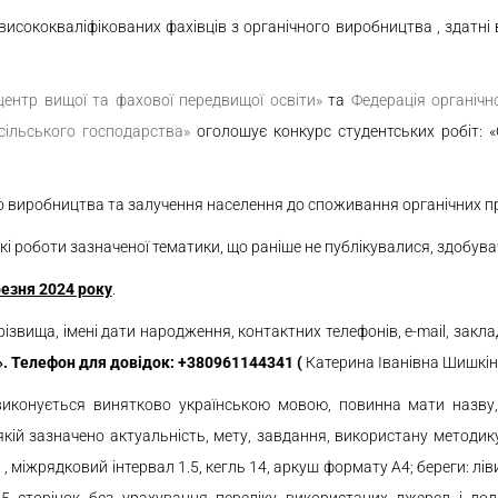
висококваліфікованих фахівців з органічного виробництва , здатні 
ентр вищої та фахової передвищої освіти»
та
Федерація органічн
 сільського господарства»
оголошує конкурс студентських робі
о виробництва та залучення населення до споживання органічних пр
кі роботи зазначеної тематики, що раніше не публікувалися, здобувач
резня 2024 року
.
ізвища, імені дати народження, контактних телефонів, e-mail, закла
.
Телефон для довідок:
+380961144341
(
Катерина Іванівна Шишкі
конується винятково українською мовою, повинна мати назву, з
якій зазначено актуальність, мету, завдання, використану методик
міжрядковий інтервал 1.5, кегль 14, аркуш формату А4; береги: ліви