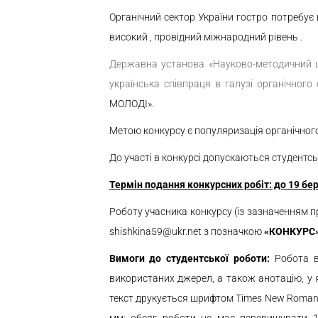
Органічний сектор України гостро потребує 
високий , провідний міжнародний рівень .
Державна установа «Науково-методичний ц
українська співпраця в галузі органічного
МОЛОДІ».
Метою конкурсу є популяризація органічног
До участі в конкурсі допускаються студентсь
Термін подання конкурсних робіт: до 19 бе
Роботу учасника конкурсу (із зазначенням пр
shishkina59@ukr.net з позначкою
«КОНКУРС»
Вимоги до студентської роботи:
Робота ви
використаних джерел, а також анотацію, у 
текст друкується шрифтом Times New Roman , 