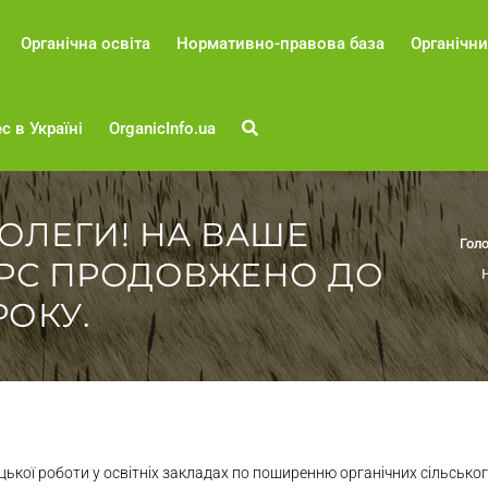
Органічна освіта
Нормативно-правова база
Органічни
с в Україні
OrganicInfo.ua
КОЛЕГИ! НА ВАШЕ
Гол
РС ПРОДОВЖЕНО ДО
РОКУ.
кої роботи у освітніх закладах по поширенню органічних сільського