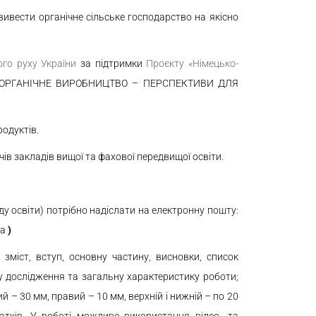
вивести органічне сільське господарство на якісно
ого руху України
за підтримки
Проєкту «Німецько-
т: «ОРГАНІЧНЕ ВИРОБНИЦТВО – ПЕРСПЕКТИВИ ДЛЯ
одуктів.
ів закладів вищої та фахової передвищої освіти.
ду освіти) потрібно надіслати на електронну пошту:
на
)
міст, вступ, основну частину, висновки, список
у дослідження та загальну характеристику роботи;
й – 30 мм, правий – 10 мм, верхній і нижній – по 20