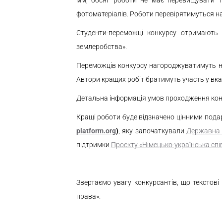
мм; обсяг роботи не має перевищувати 15
фотоматеріалів. Роботи перевірятимуться на
Студенти-переможці конкурсу отримають ц
землеробства».
Переможців конкурсу нагороджуватимуть на 
Автори кращих робіт братимуть участь у вк
Детальна інформація умов проходження конкур
Кращі роботи буде відзначено цінними пода
platform.org
)
, яку започаткували
Державна 
підтримки
Проєкту
«Німецько-українська спі
Звертаємо увагу конкурсантів, що текстов
права».