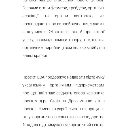
натхненням до створення нового фільму.
Героями стали фермери, трейдери, органічні
асоціації та органи контролю, які
розповідають про випробовування, з якими
зіткнулися з 24 лютого, але й про історії
успіху, взаємодопомоги та віру в те, що «за
органічним виробництвом велике майбутнє
нашої країни».
Проєкт СОА продовжує надавати підтримку
українським органічним підприємствам,
про що найліпше свідчать слова керівника
проєкту д-ра Стефана Дреесманна: «Наш
проєкт Німецько-українська співпраця в
галузі органічного сільського господарства
й надалі підтримуватиме органічний сектор