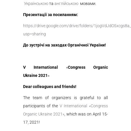
Українською
та
англійською
мовами.
Презентації за посиланням:
https://drive.google.com/drive/folders/1jogVdJdO5xcgs
usp=sharing
До зустрічі на заходах Органічної України!
V International
«
Congress Organic
Ukraine
2021
»
Dear colleagues and friends!
The team of organizers is grateful to all
participants of the
V International «Congress
Organic Ukraine 2021»
, which
was
on April
15-
17
,
2021
!