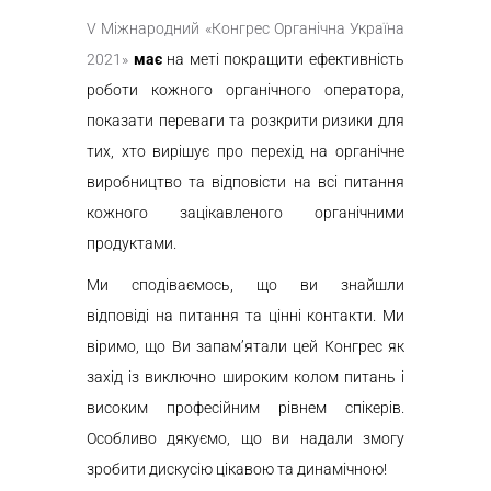
V Міжнародний
«
Конгрес
О
рганічна Україна
2021»
має
на меті покращити ефективність
роботи кожного органічного оператора,
показати переваги та розкрити ризики для
тих, хто вирішує про перехід на органічне
виробництво та відповісти на всі питання
кожного зацікавленого органічними
продуктами.
Ми сподіваємось, що
ви
знайшли
відповіді на питання та цінні контакти.
Ми
віримо, що Ви запам’ятали цей Конгрес як
захід із виключно широким колом питань і
високим професійним рівнем спікерів.
Особливо дякуємо, що ви надали змогу
зробити дискусію цікавою та динамічною!