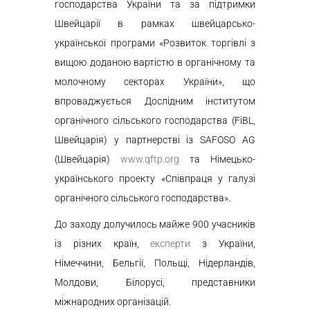
господарства України та за підтримки
Швейцарії в рамках швейцарсько-
української програми «Розвиток торгівлі з
вищою доданою вартістю в органічному та
молочному секторах України», що
впроваджується Дослідним інститутом
органічного сільського господарства (FiBL,
Швейцарія) у партнерстві із SAFOSO AG
(Швейцарія)
www.qftp.org
та Німецько-
українського проекту «Співпраця у галузі
органічного сільського господарства».
До заходу долучилось майже 900 учасників
із різних країн,
експерти
з України,
Німеччини, Бельгії, Польщі, Нідерландів,
Молдови, Білорусі, представники
міжнародних організацій.