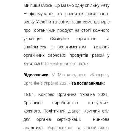
Ми пишаємось, що маємо одну спільну мету
— формування та розвиток органічного
ринку України та світу. Наша команда мріє
про органічний продукт на столі кожного
українця! Смакуйте органічне
та
знайомтеся
із асортиментом готових
органічних харчових продуктів разом у
каталозі
http://eatorganic.in.ua/uk
Відеозаписи
V Міжнародного «Конгресу
Органічна Україна 2021»
за посиланнями:
15.04
.
Конгрес Органічна Україна
2021
.
Органічне виробництво стосується
кожного. Політичний діалог. Круглий стіл
для органів сертифікації. Ринкова
аналітика.
Українською
та
англійською