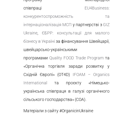
співпраці
EU4Business:
конкурентоспроможність та
інтернаціоналізація МСП
у партнерстві з
GIZ
Ukraine
,
ЄБРР: консультації для малого
бізнесу в Україні
за фінансування Швейцарії,
швейцарсько-українськими
програмами
Quality FOOD Trade Program
та
«Органічна торгівля заради розвитку у
Східній Європі» (OT4D)
IFOAM – Organics
International
та проєкту «Німецько-
українська співпраця в галузі органічного
сільського господарства» (COA).
Матеріали з сайту #OrganicinUkraine