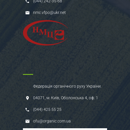
(044) 242-35-68
nmc.vfpo@ukr.net
Федерація органічного руху України.
04071, м. Київ, Оболонська 4, оф. 1
(044) 425 55 25
ofu@organic.com.ua