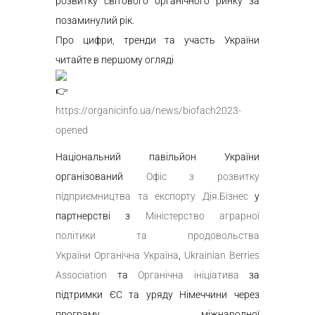
розвитку світового органічного ринку за
позаминулий рік.
Про цифри, тренди та участь України
читайте в першому огляді
https://organicinfo.ua/news/biofach2023-
opened
Національний павільйон України
організований
Офіс з розвитку
підприємництва та експорту
Дія.Бізнес
у
партнерстві з
Міністерство аграрної
політики та продовольства
України
Органічна Україна
,
Ukrainian Berries
Association
та
Органічна ініціатива
за
підтримки ЄС та уряду Німеччини через
програму міжнародної