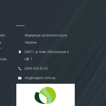
ово-
Федерація органічного руху
а
України.
"
04071, м. Київ, Оболонська 4,
ська,
оф. 1
(044) 425 55 25
ofu@organic.com.ua