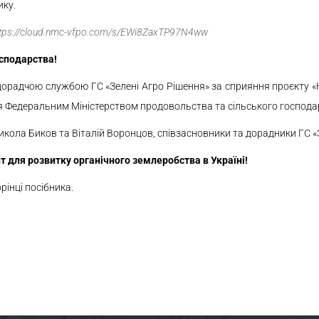
ику.
ttps://cloud.nmc-vfpo.com/s/EWi8ZaxTP97N4ww
сподарства!
орадчою службою ГС «Зелені Агро Рішення» за сприяння проєкту «Ні
ся Федеральним Міністерством продовольства та сільського господа
икола Биков та Віталій Воронцов, співзасновники та дорадники ГС «
нт для розвитку органічного землеробства в Україні!
рінці посібника.