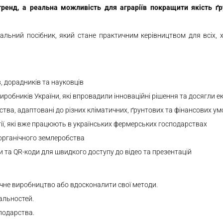
ренд, а реальна можливість для аграріїв покращити якість ґру
альний посібник, який стане практичним керівництвом для всіх, 
, дорадників та науковців
виробників України, які впровадили інноваційні рішення та досягли 
тва, адаптовані до різних кліматичних, ґрунтових та фінансових ум
гії, які вже працюють в українських фермерських господарствах
органічного землеробства
ки та QR-коди для швидкого доступу до відео та презентацій
ічне виробництво або вдосконалити свої методи.
альностей.
подарства.