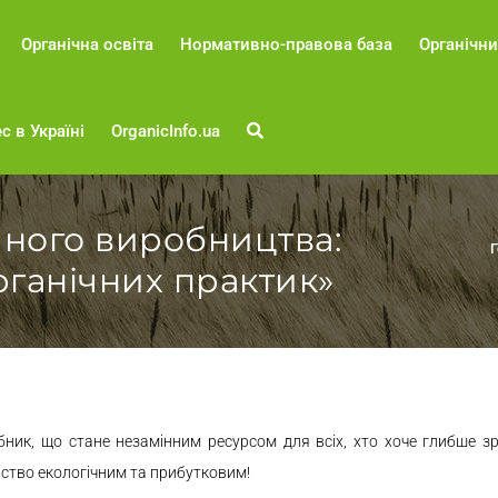
Органічна освіта
Нормативно-правова база
Органічни
с в Україні
OrganicInfo.ua
чного виробництва:
Г
рганічних практик»
ник, що стане незамінним ресурсом для всіх, хто хоче глибше зр
рство екологічним та прибутковим!