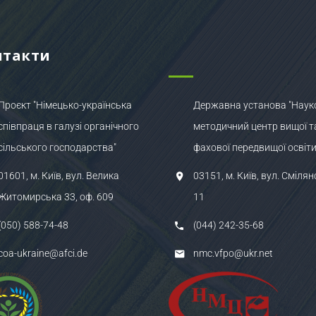
нтакти
Проєкт "Німецько-українська
Державна установа "Наук
співпраця в галузі органічного
методичний центр вищої т
сільського господарства"
фахової передвищої освіти
01601, м. Київ, вул. Велика
03151, м. Київ, вул. Смілян
Житомирська 33, оф. 609
11
(050) 588-74-48
(044) 242-35-68
coa-ukraine@afci.de
nmc.vfpo@ukr.net