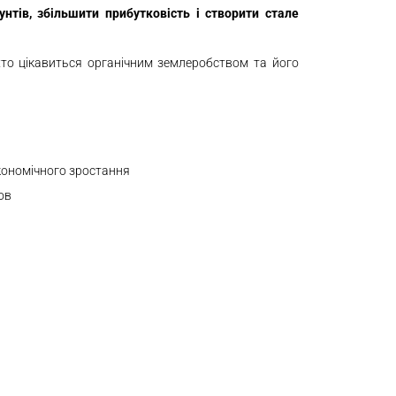
нтів, збільшити прибутковість і створити стале
хто цікавиться органічним землеробством та його
економічного зростання
ов