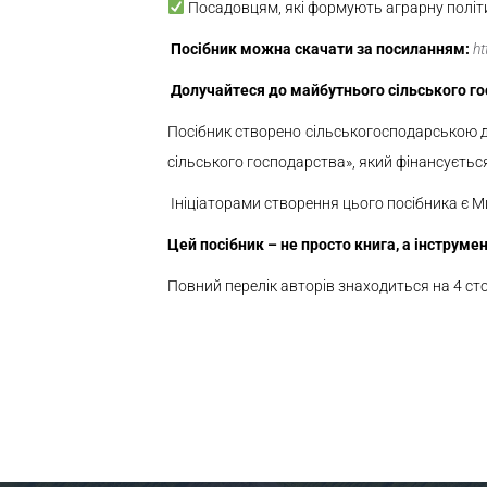
Посадовцям, які формують аграрну політ
Посібник можна скачати за посиланням:
h
Долучайтеся до майбутнього сільського го
Посібник створено сільськогосподарською д
сільського господарства», який фінансуєть
Ініціаторами створення цього посібника є М
Цей посібник – не просто книга, а інструме
Повний перелік авторів знаходиться на 4 сто