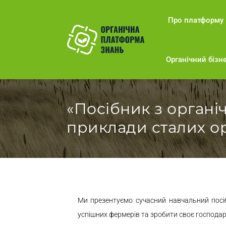
Про платформу
Органічний бізне
«Посібник з органі
приклади сталих о
Ми презентуємо сучасний навчальний посіб
успішних фермерів та зробити своє господа