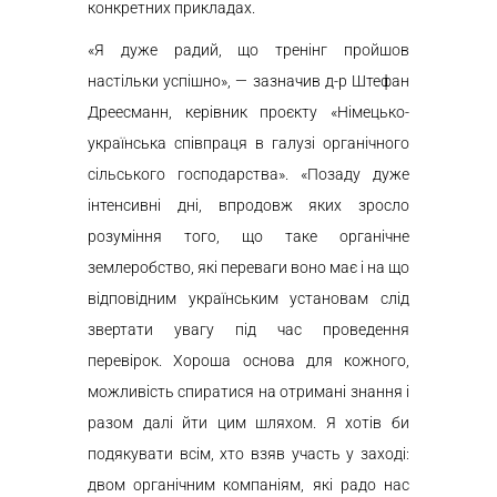
конкретних прикладах.
«Я дуже радий, що тренінг пройшов
настільки успішно», — зазначив д-р Штефан
Дреесманн, керівник проєкту «Німецько-
українська співпраця в галузі органічного
сільського господарства». «Позаду дуже
інтенсивні дні, впродовж яких зросло
розуміння того, що таке органічне
землеробство, які переваги воно має і на що
відповідним українським установам слід
звертати увагу під час проведення
перевірок. Хороша основа для кожного,
можливість спиратися на отримані знання і
разом далі йти цим шляхом. Я хотів би
подякувати всім, хто взяв участь у заході:
двом органічним компаніям, які радо нас